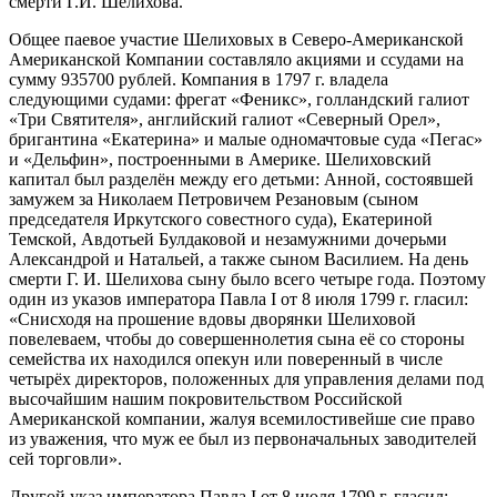
смерти Г.И. Шелихова.
Общее паевое участие Шелиховых в Северо-Американской
Американской Компании составляло акциями и ссудами на
сумму 935700 рублей. Компания в 1797 г. владела
следующими судами: фрегат «Феникс», голландский галиот
«Три Святителя», английский галиот «Северный Орел»,
бригантина «Екатерина» и малые одномачтовые суда «Пегас»
и «Дельфин», построенными в Америке. Шелиховский
капитал был разделён между его детьми: Анной, состоявшей
замужем за Николаем Петровичем Резановым (сыном
председателя Иркутского совестного суда), Екатериной
Темской, Авдотьей Булдаковой и незамужними дочерьми
Александрой и Натальей, а также сыном Василием. На день
смерти Г. И. Шелихова сыну было всего четыре года. Поэтому
один из указов императора Павла I от 8 июля 1799 г. гласил:
«Снисходя на прошение вдовы дворянки Шелиховой
повелеваем, чтобы до совершеннолетия сына её со стороны
семейства их находился опекун или поверенный в числе
четырёх директоров, положенных для управления делами под
высочайшим нашим покровительством Российской
Американской компании, жалуя всемилостивейше сие право
из уважения, что муж ее был из первоначальных заводителей
сей торговли».
Другой указ императора Павла I от 8 июля 1799 г. гласил: