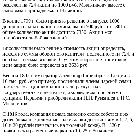
разделен на 724 акции по 1000 руб. Мыльникову вместе с
сыновьями принадлежало 132 акции.
В конце 1799 г. было принято решение о выпуске 1000
дополнительных акций номиналом по 500 руб., а к 1801 г.
общее количество акций достигло 7350. Акции мог
приобрести любой желающий.
Впоследствии было решено стоимость акции определять,
исходя из суммы оборотного капитала, поделенного на 724, и
она была весьма высокой. С учетом оборотных капиталов
цена акции была определена в 3638 руб.
Весной 1802 г. император Александр I приобрел 20 акций за
10 тыс. руб., его примеру последовали члены царской семьи,
после чего акции компании стали раскупаться
государственными деятелями, дворянством и богатыми
купцами. Первыми приобрели акции Н.П. Румянцев и Н.С.
Мордвинов.
С 1816 года, компания начала эмиссию своих собственных
денег (кожаные денежные знаки-марки достоиством в 1, 2, 5,
10 и 20 рублей печатались на тюленьей коже). В 1826 г.
появились и разменные марки по 10, 25 и 50 копеек.