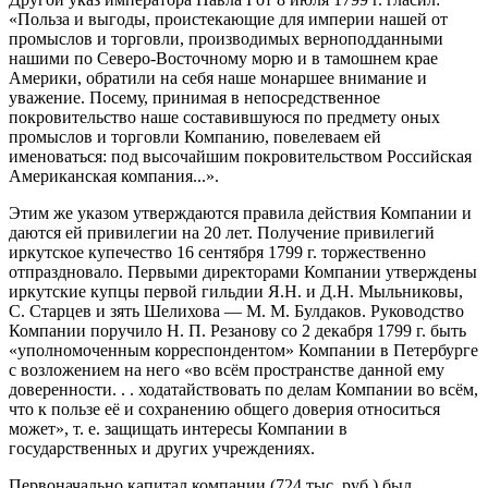
«Польза и выгоды, проистекающие для империи нашей от
промыслов и торговли, производимых верноподданными
нашими по Северо-Восточному морю и в тамошнем крае
Америки, обратили на себя наше монаршее внимание и
уважение. Посему, принимая в непосредственное
покровительство наше составившуюся по предмету оных
промыслов и торговли Компанию, повелеваем ей
именоваться: под высочайшим покровительством Российская
Американская компания...».
Этим же указом утверждаются правила действия Компании и
даются ей привилегии на 20 лет. Получение привилегий
иркутское купечество 16 сентября 1799 г. торжественно
отпраздновало. Первыми директорами Компании утверждены
иркутские купцы первой гильдии Я.Н. и Д.Н. Мыльниковы,
С. Старцев и зять Шелихова — М. М. Булдаков. Руководство
Компании поручило Н. П. Резанову со 2 декабря 1799 г. быть
«уполномоченным корреспондентом» Компании в Петербурге
с возложением на него «во всём пространстве данной ему
доверенности. . . ходатайствовать по делам Компании во всём,
что к пользе её и сохранению общего доверия относиться
может», т. е. защищать интересы Компании в
государственных и других учреждениях.
Первоначально капитал компании (724 тыс. руб.) был