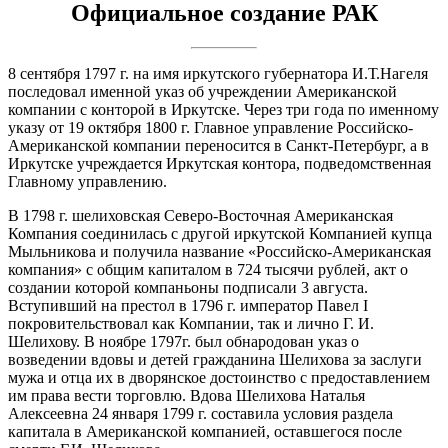
Официальное создание РАК
8 сентября 1797 г. на имя иркутского губернатора И.Т.Нагеля
последовал именной указ об учреждении Американской
компании с конторой в Иркутске. Через три года по именному
указу от 19 октября 1800 г. Главное управление Российско-
Американской компании переносится в Санкт-Петербург, а в
Иркутске учреждается Иркутская контора, подведомственная
Главному управлению.
В 1798 г. шелиховская Северо-Восточная Американская
Компания соединилась с другой иркутской Компанией купца
Мыльникова и получила название «Российско-Американская
компания» с общим капиталом в 724 тысячи рублей, акт о
создании которой компаньоны подписали 3 августа.
Вступивший на престол в 1796 г. император Павел I
покровительствовал как Компании, так и лично Г. И.
Шелихову. В ноябре 1797г. был обнародован указ о
возведении вдовы и детей гражданина Шелихова за заслуги
мужа и отца их в дворянское достоинство с предоставлением
им права вести торговлю. Вдова Шелихова Наталья
Алексеевна 24 января 1799 г. составила условия раздела
капитала в Американской компанией, оставшегося после