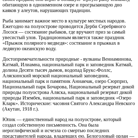
обитающую в одноименном озере и прогрызающую дно
каяков у алеутов, нарушающих традиции.
Рыба занимает важное место в культуре местных народов.
Ежегодно на полуострове проводится Дерби Серебряного
Лосося — состязание рыбаков, где вручают приз за самый
увесистый улов. Традиционным является также праздник
«Прыжок полярного медведя»: состязание в прыжках в
ледяную океанскую воду.
Достопримечательности природные - вулканы Вениаминова,
Катмай, Илиамна, национальный парк и заповедник Катмай,
долина Десяти тысяч дымов, водопад Брукс-Фоллс,
Аляскинский морской национальный заповедник,
национальный парк и памятник Аниакчак, озеро Сюрприз,
Национальный парк Бочарова, Национальный резерват дикой
природы полуострова Аляска, национальный резерват дикой
природы Изембек, национальный парк и заповедник «Озеро
Кларк». Исторические: часовня Святого Александра Невского
(Акутан, 1918 г.).
Юпик — единственный народ на полуострове, который
создал собственную письменность. Она была
иероглифической и исчезла со смертью последних
представителей народа, владевших ею. Белоголовый орлан —