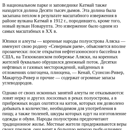
В национальном парке и заповеднике Катмай также
находится долина Десяти тысяч дымов. Эта долина была
засыпана пеплом в результате масштабного извержения в
районе вулкана Катмай в 1912 г., породившего, кроме того,
новый вулкан Новарупта. Это извержение было одним из
самых масштабных в XX в.
Юпики и алеуты — коренные народы полуострова Аляска —
именуют свою родину «Северным раем», объясняется вполне
прозаически: после открытия нефтегазоносного бассейна в
США, на Тихоокеанском побережье Аляски, на коренных
жителей буквально обрушился денежный поток. Десятки
нефтяных и газовых месторождений, найденных в
отложениях олигоцена, плиоцена, — Кенай, Суонсон-Ривер,
Макартур-Ривер и прочие — содержат огромные запасы
углеводородов.
Однако от своих исконных занятий алеуты не отказываются:
ловят нерку и других лососевых в реках полуострова, а в
прибрежных водах охотятся на китов, которых им дозволено
добывать в количестве, необходимом для употребления в
пищу, а также тюленей, шкуры которых идут на изготовление
одежды и обуви. Народы полуострова предпочитают
традиционное жилье. Местные жители придерживаются веры
своих предков, они верят в большую черную рыбу-илиамну,