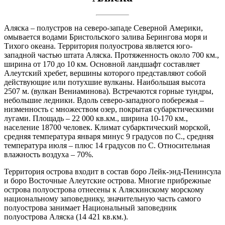
Аляска – полустров на северо-западе Северной Америки,
омывается водами Бристольского залива Берингова моря и
Тихого океана. Территория полуострова является юго-
западной частью штата Аляска. Протяженность около 700 км.,
ширина от 170 до 10 км. Основной ландшафт составляет
Алеутский хребет, вершины которого представляют собой
действующие или потухшие вулканы. Наибольшая высота
2507 м. (вулкан Вениаминова). Встречаются горные тундры,
небольшие ледники. Вдоль северо-западного побережья –
низменность с множеством озер, покрытая субарктическими
лугами. Площадь – 22 000 кв.км., ширина 10-170 км.,
население 18700 человек. Климат субарктический морской,
средняя температура января минус 9 градусов по С., средняя
температура июля – плюс 14 градусов по С. Относительная
влажность воздуха – 70%.
Территория острова входит в состав боро Лейк-энд-Пенинсула
и боро Восточные Алеутские острова. Многие прибрежные
острова полуострова отнесены к Аляскинскому морскому
национальному заповеднику, значительную часть самого
полуострова занимает Национальный заповедник
полуострова Аляска (14 421 кв.км.).