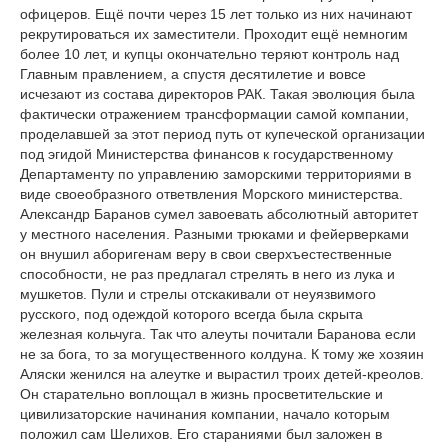
офицеров. Ещё почти через 15 лет только из них начинают
рекрутироваться их заместители. Проходит ещё немногим
более 10 лет, и купцы окончательно теряют контроль над
Главным правлением, а спустя десятилетие и вовсе
исчезают из состава директоров РАК. Такая эволюция была
фактически отражением трансформации самой компании,
проделавшей за этот период путь от купеческой организации
под эгидой Министерства финансов к государственному
Департаменту по управлению заморскими территориями в
виде своеобразного ответвления Морского министерства.
Александр Баранов сумел завоевать абсолютный авторитет
у местного населения. Разными трюками и фейерверками
он внушил аборигенам веру в свои сверхъестественные
способности, не раз предлагал стрелять в него из лука и
мушкетов. Пули и стрелы отскакивали от неуязвимого
русского, под одеждой которого всегда была скрыта
железная кольчуга. Так что алеуты почитали Баранова если
не за бога, то за могущественного колдуна. К тому же хозяин
Аляски женился на алеутке и вырастил троих детей-креолов.
Он старательно воплощал в жизнь просветительские и
цивилизаторские начинания компании, начало которым
положил сам Шелихов. Его стараниями был заложен в