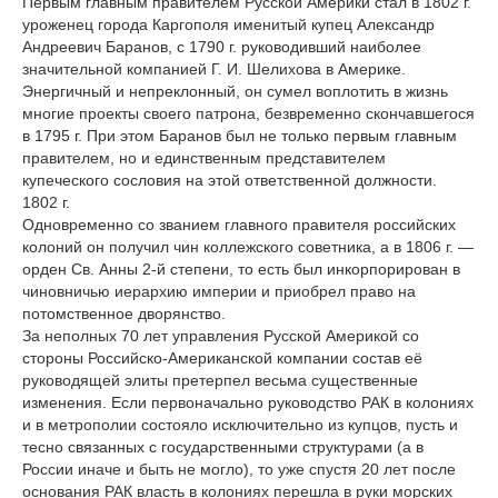
Первым главным правителем Русской Америки стал в 1802 г.
уроженец города Каргополя именитый купец Александр
Андреевич Баранов, с 1790 г. руководивший наиболее
значительной компанией Г. И. Шелихова в Америке.
Энергичный и непреклонный, он сумел воплотить в жизнь
многие проекты своего патрона, безвременно скончавшегося
в 1795 г. При этом Баранов был не только первым главным
правителем, но и единственным представителем
купеческого сословия на этой ответственной должности.
1802 г.
Одновременно со званием главного правителя российских
колоний он получил чин коллежского советника, а в 1806 г. —
орден Св. Анны 2-й степени, то есть был инкорпорирован в
чиновничью иерархию империи и приобрел право на
потомственное дворянство.
За неполных 70 лет управления Русской Америкой со
стороны Российско-Американской компании состав её
руководящей элиты претерпел весьма существенные
изменения. Если первоначально руководство РАК в колониях
и в метрополии состояло исключительно из купцов, пусть и
тесно связанных с государственными структурами (а в
России иначе и быть не могло), то уже спустя 20 лет после
основания РАК власть в колониях перешла в руки морских