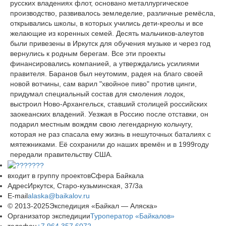
русских владениях флот, основано металлургическое
производство, развивалось земледелие, различные ремёсла,
открывались школы, в которых учились дети-креолы и все
желающие из коренных семей. Десять мальчиков-алеутов
были привезены в Иркутск для обучения музыке и через год
вернулись к родным берегам. Все эти проекты
финансировались компанией, а утверждались усилиями
правителя. Баранов был неутомим, радея на благо своей
новой вотчины, сам варил "хвойное пиво" против цинги,
придумал специальный состав для смоления лодок,
выстроил Ново-Архангельск, ставший столицей российских
заокеанских владений. Уезжая в Россию после отставки, он
подарил местным вождям свою легендарную кольчугу,
которая не раз спасала ему жизнь в нешуточных баталиях с
мятежниками. Её сохранили до наших времён и в 1999году
передали правительству США.
входит в группу проектов
Сфера Байкала
Адрес
Иркутск, Старо-кузьминская, 37/3а
E-mail
alaska@baikalov.ru
© 2013-2025
Экспедиция «Байкал — Аляска»
Организатор экспедиции
Туроператор «Байкалов»