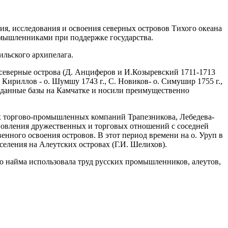
я, исследования и освоения северных островов Тихого океана
мышленниками при поддержке государства.
ильского архипелага.
ы северные острова (Д. Анциферов и И.Козыревский 1711-1713
Кириллов - о. Шумшу 1743 г., С. Новиков- о. Симушир 1755 г.,
озданные базы на Камчатке и носили преимущественно
ских торгово-промышленных компаний Трапезникова, Лебедева-
ановления дружественных и торговых отношений с соседней
енного освоения островов. В этот период времени на о. Уруп в
оселения на Алеутских островах (Г.И. Шелихов).
ого найма использовала труд русских промышленников, алеутов,