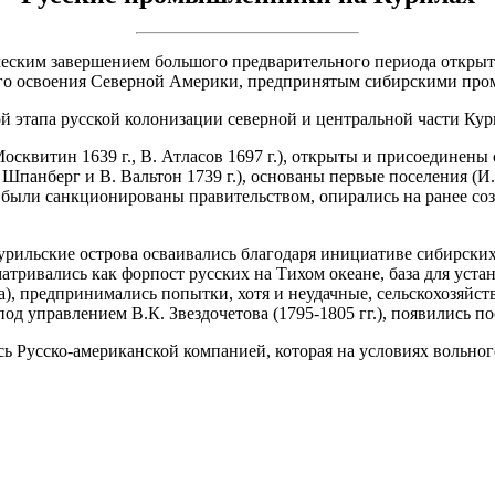
еским завершением большого предварительного периода открыти
ного освоения Северной Америки, предпринятым сибирскими про
 этапа русской колонизации северной и центральной части Кур
Москвитин 1639 г., В. Атласов 1697 г.), открыты и присоединен
панберг и В. Вальтон 1739 г.), основаны первые поселения (И. 
ев были санкционированы правительством, опирались на ранее с
в.) Курильские острова осваивались благодаря инициативе сибир
матривались как форпост русских на Тихом океане, база для уст
, предпринимались попытки, хотя и неудачные, сельскохозяйств
под управлением В.К. Звездочетова (1795-1805 гг.), появились п
лись Русско-американской компанией, которая на условиях вольн