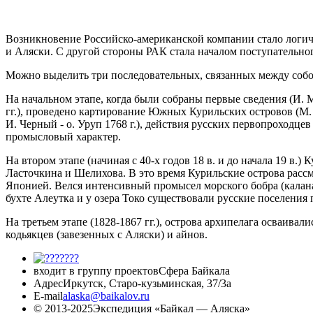
Возникновение Российско-американской компании стало логич
и Аляски. С другой стороны РАК стала началом поступатель
Можно выделить три последовательных, связанных между собой
На начальном этапе, когда были собраны первые сведения (И. 
гг.), проведено картирование Южных Курильских островов (М. Ш
И. Черный - о. Уруп 1768 г.), действия русских первопроходц
промысловый характер.
На втором этапе (начиная с 40-х годов 18 в. и до начала 19 
Ласточкина и Шелихова. В это время Курильские острова расс
Японией. Велся интенсивный промысел морского бобра (калана)
бухте Алеутка и у озера Токо существовали русские поселения 
На третьем этапе (1828-1867 гг.), острова архипелага осваива
кодьякцев (завезенных с Аляски) и айнов.
входит в группу проектов
Сфера Байкала
Адрес
Иркутск, Старо-кузьминская, 37/3а
E-mail
alaska@baikalov.ru
© 2013-2025
Экспедиция «Байкал — Аляска»