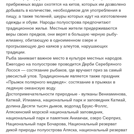
прибрежных водах охотятся на китов, которых им дозволено
добывать в количестве, необходимом для употребления в
пищу, а также тюленей, шкуры которых идут на изготовление
одежды и обуви. Народы полуострова предпочитают
традиционное жилье. Местные жители придерживаются
веры своих предков, они верят в большую черную рыбу-
илиамну, обитающую в одноименном озере и
прогрызающую дно каяков у алеутов, нарушающих
традиции.
Рыба занимает важное место в культуре местных народов.
Ежегодно на полуострове проводится Дерби Серебряного
Лосося — состязание рыбаков, где вручают приз за самый
увесистый улов. Традиционным является также праздник
«Прыжок полярного медведя»: состязание в прыжках в
ледяную океанскую воду.
Достопримечательности природные - вулканы Вениаминова,
Катмай, Илиамна, национальный парк и заповедник Катмай,
долина Десяти тысяч дымов, водопад Брукс-Фоллс,
Аляскинский морской национальный заповедник,
национальный парк и памятник Аниакчак, озеро Сюрприз,
Национальный парк Бочарова, Национальный резерват
дикой природы полуострова Аляска, национальный резерват