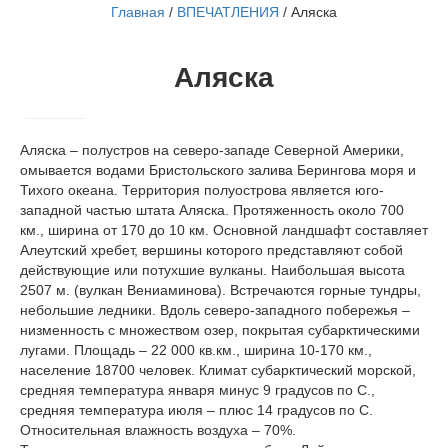
Главная
/
ВПЕЧАТЛЕНИЯ
/
Аляска
Аляска
Аляска – полустров на северо-западе Северной Америки,
омывается водами Бристольского залива Берингова моря и
Тихого океана. Территория полуострова является юго-
западной частью штата Аляска. Протяженность около 700
км., ширина от 170 до 10 км. Основной ландшафт составляет
Алеутский хребет, вершины которого представляют собой
действующие или потухшие вулканы. Наибольшая высота
2507 м. (вулкан Вениаминова). Встречаются горные тундры,
небольшие ледники. Вдоль северо-западного побережья –
низменность с множеством озер, покрытая субарктическими
лугами. Площадь – 22 000 кв.км., ширина 10-170 км.,
население 18700 человек. Климат субарктический морской,
средняя температура января минус 9 градусов по С.,
средняя температура июля – плюс 14 градусов по С.
Относительная влажность воздуха – 70%.