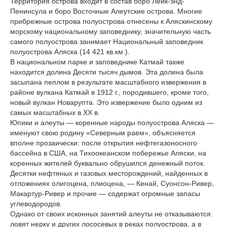
Территория острова входит в состав боро Лейк-энд-
Пенинсула и боро Восточные Алеутские острова. Многие
прибрежные острова полуострова отнесены к Аляскинскому
морскому национальному заповеднику, значительную часть
самого полуострова занимает Национальный заповедник
полуострова Аляска (14 421 кв.км.).
В национальном парке и заповеднике Катмай также
находится долина Десяти тысяч дымов. Эта долина была
засыпана пеплом в результате масштабного извержения в
районе вулкана Катмай в 1912 г., породившего, кроме того,
новый вулкан Новарупта. Это извержение было одним из
самых масштабных в XX в.
Юпики и алеуты — коренные народы полуострова Аляска —
именуют свою родину «Северным раем», объясняется
вполне прозаически: после открытия нефтегазоносного
бассейна в США, на Тихоокеанском побережье Аляски, на
коренных жителей буквально обрушился денежный поток.
Десятки нефтяных и газовых месторождений, найденных в
отложениях олигоцена, плиоцена, — Кенай, Суонсон-Ривер,
Макартур-Ривер и прочие — содержат огромные запасы
углеводородов.
Однако от своих исконных занятий алеуты не отказываются:
ловят нерку и других лососевых в реках полуострова, а в