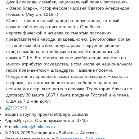
дикой природы Изембек, национальный парк и заповедник
«Озеро Кларк». Исторические: часовня Святого Александра
Невского (Акутан, 1918 г.).
Юпик — единственный народ на полуострове, который
создал собственную письменность. Она была
иероглифической и исчезла со смертью последних
представителей народа, владевших ею. Белоголовый орлан
— типичный обитатель полуострова — крупная хищная
птица семейства ястребиных и главный национальный
символ США. Его стилизованное изображение имеется на
многих атрибутах государства, в том числе на национальном
гербе президентском штандарте. Название поселка
Нондалтон в переводе с языка танаина означает «озеро за
озером», так как поселение стоит на берегу одного из
нескольких озер, вытянутых в цепочку. Территория Аляски по
договору 30 марта 1867 г. была продана Россией и куплена
США за 7,2 млн долл.
входит в группу проектов
Сфера Байкала
Адрес
Иркутск, Старо-кузьминская, 37/3а
E-mail
alaska@baikalov.ru
© 2013-2025
Экспедиция «Байкал — Аляска»